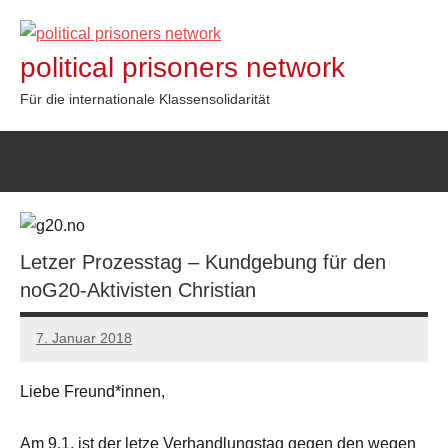
Zum
Inhalt
political prisoners network
springen
Für die internationale Klassensolidarität
Letzer Prozesstag – Kundgebung für den
noG20-Aktivisten Christian
7. Januar 2018
admin
Liebe Freund*innen,
Am 9.1. ist der letze Verhandlungstag gegen den wegen