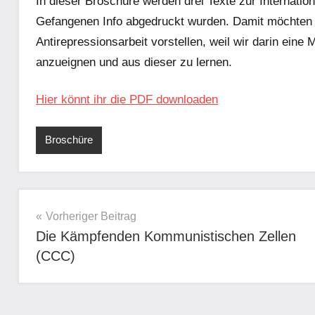
In dieser Broschüre werden drei Texte zur Internatio
Gefangenen Info abgedruckt wurden. Damit möchten wi
Antirepressionsarbeit vorstellen, weil wir darin eine
anzueignen und aus dieser zu lernen.
Hier könnt ihr die PDF downloaden
Broschüre
Beitragsnavigation
Vorheriger Beitrag
Die Kämpfenden Kommunistischen Zellen
(CCC)