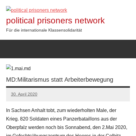
Zum
Inhalt
political prisoners network
springen
Für die internationale Klassensolidarität
MD:Militarismus statt Arbeiterbewegung
30. April 2020
admin
In Sachsen Anhalt tobt, zum wiederholten Male, der
Krieg. 820 Soldaten eines Panzerbataillons aus der
Oberpfalz werden noch bis Sonnabend, den 2.Mai 2020,
im Gefechtsübungszentrum des Heeres in der Colbitz-