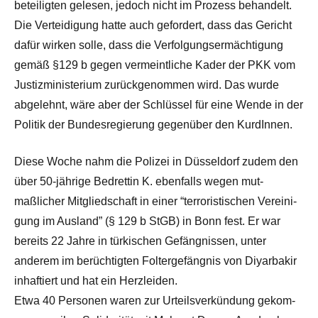
beteiligten gele­sen, jedoch nicht im Prozess behan­delt.
Die Vertei­di­gung hatte auch gefordert, dass das Gericht
dafür wirken solle, dass die Ver­fol­gungser­mäch­ti­gung
gemäß §129 b gegen ver­meintliche Kader der PKK vom
Jus­tizmin­is­terium zurückgenom­men wird. Das wurde
abgelehnt, wäre aber der Schlüs­sel für eine Wende in der
Poli­tik der Bun­desregierung gegenüber den KurdInnen.
Diese Woche nahm die Polizei in Düs­sel­dorf zudem den
über 50-jährige Bedret­tin K. eben­falls wegen mut­
maßlicher Mit­glied­schaft in einer “ter­ror­is­tis­chen Vere­ini­
gung im Aus­land” (§ 129 b StGB) in Bonn fest. Er war
bere­its 22 Jahre in türkischen Gefäng­nis­sen, unter
anderem im berüchtigten Folterge­fäng­nis von Diyarbakir
inhaftiert und hat ein Herzleiden.
Etwa 40 Per­so­nen waren zur Urteilsverkün­dung gekom­