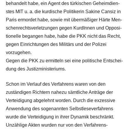
behan­delt habe, ein Agent des türkischen Geheim­di­en­
stes MIT u. a. die kur­dis­che Poli­tik­erin Sakine Can­siz in
Paris ermordet habe, sowie mit über­mäßiger Härte Men­
schen­rechtsver­let­zun­gen gegen Kur­dInnen und Oppo­si­
tionelle began­gen habe, habe die PKK nicht das Recht,
gegen Ein­rich­tun­gen des Mil­itärs und der Polizei
vorzugehen.
Gegen die PKK zu ermit­teln sei eine poli­tis­che Entschei­
dung des Justizministeriums.
Schon im Ver­lauf des Ver­fahrens waren von den
zuständi­gen Richtern nahezu sämtliche Anträge der
Vertei­di­gung abgelehnt wor­den. Durch die exzes­sive
Anwen­dung des soge­nan­nten Selb­stle­sev­er­fahrens
wurde die Vertei­di­gung in ihrer Dynamik beschränkt.
Unzäh­lige Akten wur­den nur von den Ver­fahrens­