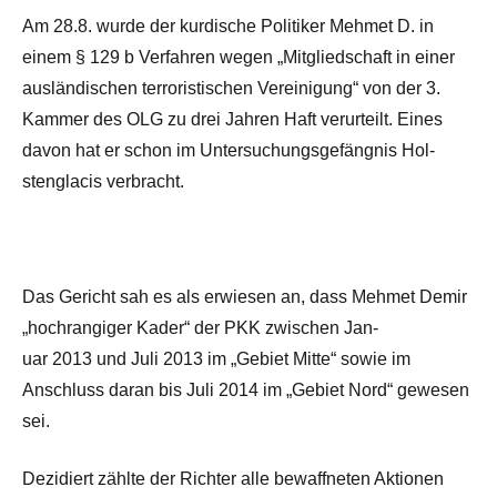
Am 28.8. wurde der kur­dis­che Poli­tiker Mehmet D. in
einem § 129 b Ver­fahren wegen „Mit­glied­schaft in einer
aus­ländis­chen ter­ror­is­tis­chen Vere­ini­gung“ von der 3.
Kam­mer des OLG zu drei Jahren Haft verurteilt. Eines
davon hat er schon im Unter­suchungs­ge­fäng­nis Hol­
stenglacis verbracht.
Das Gericht sah es als erwiesen an, dass Mehmet Demir
„hochrangiger Kader“ der PKK zwis­chen Jan­
uar 2013 und Juli 2013 im „Gebiet Mitte“ sowie im
Anschluss daran bis Juli 2014 im „Gebiet Nord“ gewe­sen
sei.
Dezi­diert zählte der Richter alle bewaffneten Aktio­nen