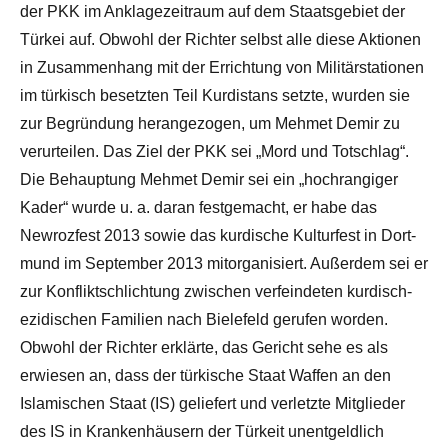
der PKK im Anklagezeitraum auf dem Staats­ge­biet der
Türkei auf. Obwohl der Richter selbst alle diese Aktio­nen
in Zusam­men­hang mit der Errich­tung von Mil­itärsta­tio­nen
im türkisch beset­zten Teil Kur­dis­tans set­zte, wur­den sie
zur Begrün­dung herange­zo­gen, um Mehmet Demir zu
verurteilen. Das Ziel der PKK sei „Mord und Totschlag“.
Die Behaup­tung Mehmet Demir sei ein „hochrangiger
Kader“ wurde u. a. daran fest­gemacht, er habe das
Newrozfest 2013 sowie das kur­dis­che Kul­tur­fest in Dort­
mund im Sep­tem­ber 2013 mitor­gan­isiert. Außer­dem sei er
zur Kon­flik­tschlich­tung zwis­chen ver­fein­de­ten kurdisch-
ezidischen Fam­i­lien nach Biele­feld gerufen wor­den.
Obwohl der Richter erk­lärte, das Gericht sehe es als
erwiesen an, dass der türkische Staat Waf­fen an den
Islamis­chen Staat (IS) geliefert und ver­let­zte Mit­glieder
des IS in Kranken­häusern der Türkeit unent­geldlich