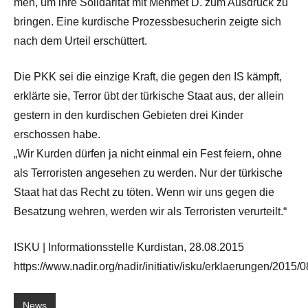
men, um ihre Sol­i­dar­ität mit Mehmet D. zum Aus­druck zu
brin­gen. Eine kur­dis­che Prozess­be­sucherin zeigte sich
nach dem Urteil erschüt­tert.
Die PKK sei die einzige Kraft, die gegen den IS kämpft,
erk­lärte sie, Ter­ror übt der türkische Staat aus, der allein
gestern in den kur­dis­chen Gebi­eten drei Kinder
erschossen habe.
„Wir Kur­den dür­fen ja nicht ein­mal ein Fest feiern, ohne
als Ter­ror­is­ten ange­se­hen zu wer­den. Nur der türkische
Staat hat das Recht zu töten. Wenn wir uns gegen die
Besatzung wehren, wer­den wir als Ter­ror­is­ten verurteilt.“
ISKU | Infor­ma­tion­sstelle Kur­dis­tan, 28.08.2015
https://www.nadir.org/nadir/initiativ/isku/erklaerungen/2015/
News