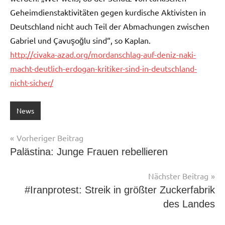
Geheimdienstaktivitäten gegen kurdische Aktivisten in
Deutschland nicht auch Teil der Abmachungen zwischen
Gabriel und Çavuşoğlu sind“, so Kaplan.
http://civaka-azad.org/mordanschlag-auf-deniz-naki-
macht-deutlich-erdogan-kritiker-sind-in-deutschland-
nicht-sicher/
News
Beitragsnavigation
Vorheriger Beitrag
Palästina: Junge Frauen rebellieren
Nächster Beitrag
#Iranprotest: Streik in größter Zuckerfabrik
des Landes