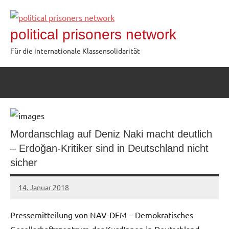
Zum
Inhalt
political prisoners network
springen
Für die internationale Klassensolidarität
Mordanschlag auf Deniz Naki macht deutlich
– Erdoğan-Kritiker sind in Deutschland nicht
sicher
14. Januar 2018
admin
Pressemitteilung von NAV-DEM – Demokratisches
Gesellschaftszentrum der KurdInnen in Deutschland,