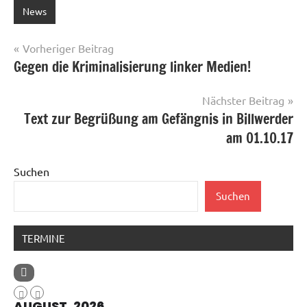
News
Beitragsnavigation
Vorheriger Beitrag
Gegen die Kriminalisierung linker Medien!
Nächster Beitrag
Text zur Begrüßung am Gefängnis in Billwerder
am 01.10.17
Suchen
Suchen
TERMINE
AUGUST, 2026