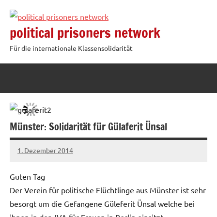
Zum
Inhalt
political prisoners network
springen
Für die internationale Klassensolidarität
Münster: Solidarität für Gülaferit Ünsal
1. Dezember 2014
admin
Guten Tag
Der Verein für politische Flüchtlinge aus Münster ist sehr
besorgt um die Gefangene Güleferit Ünsal welche bei
ihnen in der JVA für Frauen in Berlin einsitzt.