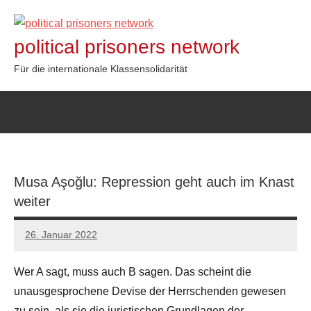
Zum
Inhalt
political prisoners network
springen
Für die internationale Klassensolidarität
Musa Aşoğlu: Repression geht auch im Knast
weiter
26. Januar 2022
network
Wer A sagt, muss auch B sagen. Das scheint die
unausgesprochene Devise der Herrschenden gewesen
zu sein, als sie die juristischen Grundlagen der