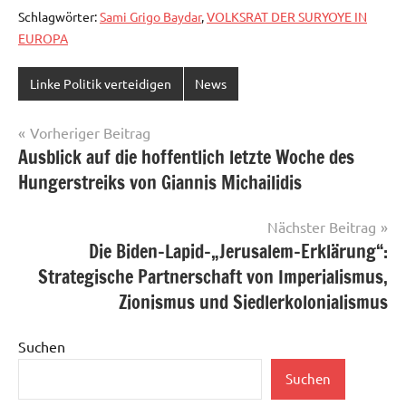
Schlagwörter:
Sami Grigo Baydar
,
VOLKSRAT DER SURYOYE IN
EUROPA
Linke Politik verteidigen
News
Beitragsnavigation
Vorheriger Beitrag
Ausblick auf die hoffentlich letzte Woche des
Hungerstreiks von Giannis Michailidis
Nächster Beitrag
Die Biden-Lapid-„Jerusalem-Erklärung“:
Strategische Partnerschaft von Imperialismus,
Zionismus und Siedlerkolonialismus
Suchen
Suchen