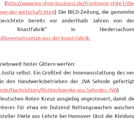
“ (
http://www.jva-shop-business.de/frontpage-style1/die
tner-der-wirtschaft.html
) Die BILD-Zeitung, die gemeinhi
 berichtete bereits vor anderthalb Jahren von de
 Knastfabrik“ in Niedersachsen
illionenumsaetze-aus-der-knast-fabrik-
triebswelt hinter Gittern werfen:
e Justiz selbst. Ein Großteil der Innenausstattung des ne
 in den Handwerksbetrieben der JVA Sehnde gefertigt
hnde/Nachrichten/Richterbaenke-aus-Sehndes-JVA
)
eutschen Roten Kreuz ausgiebig angesteuert, damit di
eiteres für etwa ein Dutzend Rettungswachen waschen
eller Miele aus Lehrte bei Hannover lässt die Kleidun