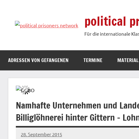
Zum
Inhalt
political 
springen
Für die internationale Kla
ADRESSEN VON GEFANGENEN
TERMINE
MATERIAL
Namhafte Unternehmen und Lande
Billiglöhnerei hinter Gittern – L
28. September 2015
admin