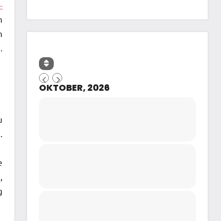
-
n
n
.
OKTOBER, 2026
u
.
e
,
g