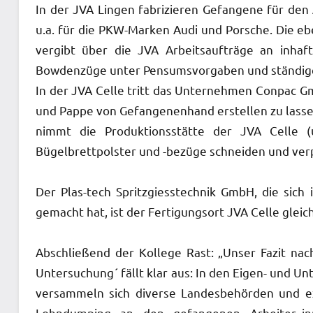
In der JVA Lingen fabrizieren Gefangene für de
u.a. für die PKW-Marken Audi und Porsche. Die e
vergibt über die JVA Arbeitsaufträge an inhaft
Bowdenzüge unter Pensumsvorgaben und ständiger 
In der JVA Celle tritt das Unternehmen Conpac G
und Pappe von Gefangenenhand erstellen zu lassen
nimmt die Produktionsstätte der JVA Celle 
Bügelbrettpolster und -bezüge schneiden und verp
Der Plas-tech Spritzgiesstechnik GmbH, die sic
gemacht hat, ist der Fertigungsort JVA Celle gleichf
Abschließend der Kollege Rast: „Unser Fazit na
Untersuchung´ fällt klar aus: In den Eigen- und 
versammeln sich diverse Landesbehörden und ex
Lohndumping an den gefangenen Arbeiter_inn