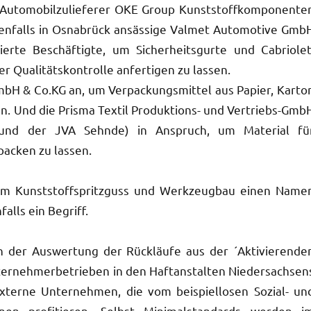
n Automobilzulieferer OKE Group Kunststoffkomponente
benfalls in Osnabrück ansässige Valmet Automotive Gmb
ierte Beschäftigte, um Sicherheitsgurte und Cabriolet
Qualitätskontrolle anfertigen zu lassen.
mbH & Co.KG an, um Verpackungsmittel aus Papier, Karto
. Und die Prisma Textil Produktions- und Vertriebs-Gmb
(und der JVA Sehnde) in Anspruch, um Material fü
acken zu lassen.
h im Kunststoffspritzguss und Werkzeugbau einen Name
alls ein Begriff.
ch der Auswertung der Rückläufe aus der ´Aktivierende
Unternehmerbetrieben in den Haftanstalten Niedersachsen
terne Unternehmen, die vom beispiellosen Sozial- un
en profitieren. Selbst Minimalstandards werden i