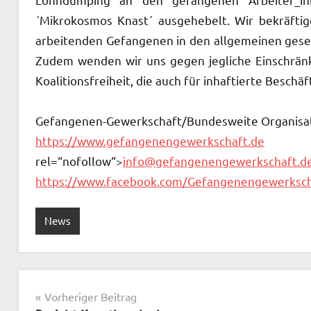
´Mikrokosmos Knast´ ausgehebelt. Wir bekräfti
arbeitenden Gefangenen in den allgemeinen geset
Zudem wenden wir uns gegen jegliche Einschrän
Koalitionsfreiheit, die auch für inhaftierte Beschä
Gefangenen-Gewerkschaft/Bundesweite Organisat
https://www.gefangenengewerkschaft.de
rel=“nofollow“>
info@gefangenengewerkschaft.d
https://www.facebook.com/Gefangenengewerksch
News
Beitragsnavigation
Vorheriger Beitrag