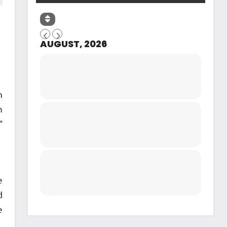
AUGUST, 2026
n
m
“
e
d
e