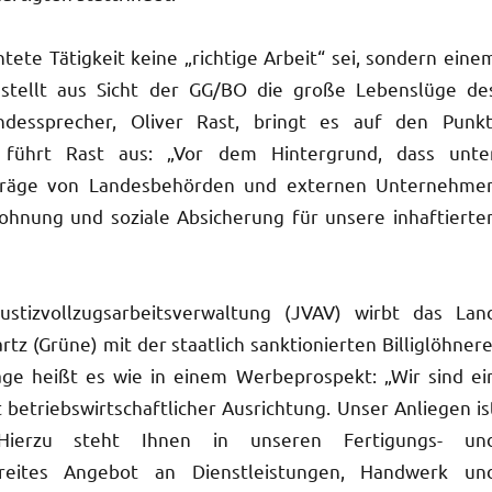
ete Tätigkeit keine „richtige Arbeit“ sei, sondern eine
, stellt aus Sicht der GG/BO die große Lebenslüge de
ndessprecher, Oliver Rast, bringt es auf den Punkt
 führt Rast aus: „Vor dem Hintergrund, dass unte
räge von Landesbehörden und externen Unternehme
lohnung und soziale Absicherung für unsere inhaftierte
stizvollzugsarbeitsverwaltung (JVAV) wirbt das Lan
tz (Grüne) mit der staatlich sanktionierten Billiglöhnere
e heißt es wie in einem Werbeprospekt: „Wir sind ei
betriebswirtschaftlicher Ausrichtung. Unser Anliegen is
 Hierzu steht Ihnen in unseren Fertigungs- un
breites Angebot an Dienstleistungen, Handwerk un