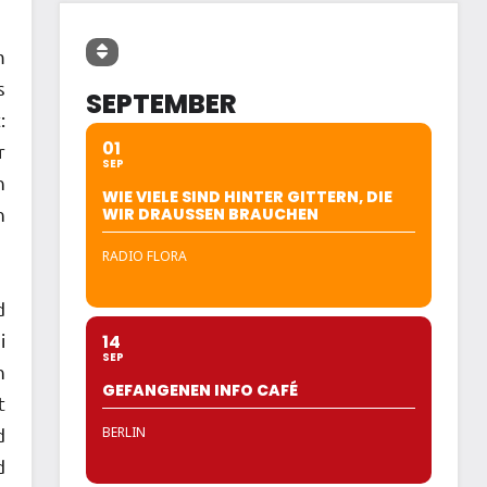
m
s
SEPTEMBER
:
01
r
SEP
n
WIE VIELE SIND HINTER GITTERN, DIE
n
WIR DRAUSSEN BRAUCHEN
RADIO FLORA
d
i
14
SEP
n
GEFANGENEN INFO CAFÉ
t
d
BERLIN
d