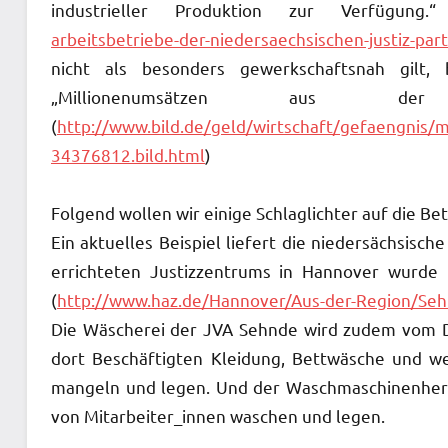
industrieller Produktion zur Verfügung.
arbeitsbetriebe-der-niedersaechsischen-justiz-par
nicht als besonders gewerkschaftsnah gilt,
„Millionenumsätzen aus der
(
http://www.bild.de/geld/wirtschaft/gefaengnis/m
34376812.bild.html
)
Folgend wollen wir einige Schlaglichter auf die Be
Ein aktuelles Beispiel liefert die niedersächsisch
errichteten Justizzentrums in Hannover wurde
(
http://www.haz.de/Hannover/Aus-der-Region/Se
Die Wäscherei der JVA Sehnde wird zudem vom D
dort Beschäftigten Kleidung, Bettwäsche und w
mangeln und legen. Und der Waschmaschinenherst
von Mitarbeiter_innen waschen und legen.