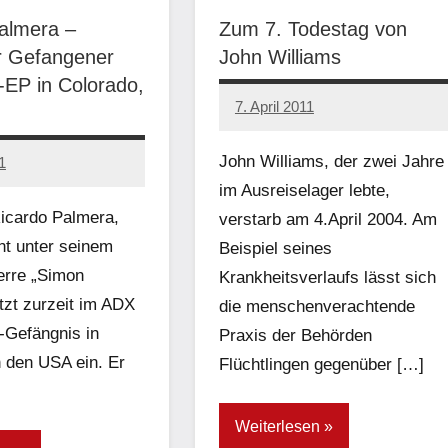
almera –
Zum 7. Todestag von
er Gefangener
John Williams
EP in Colorado,
7. April 2011
admin
John Williams, der zwei Jahre
1
im Ausreiselager lebte,
icardo Palmera,
verstarb am 4.April 2004. Am
t unter seinem
Beispiel seines
rre „Simon
Krankheitsverlaufs lässt sich
itzt zurzeit im ADX
die menschenverachtende
-Gefängnis in
Praxis der Behörden
n den USA ein. Er
Flüchtlingen gegenüber […]
Weiterlesen