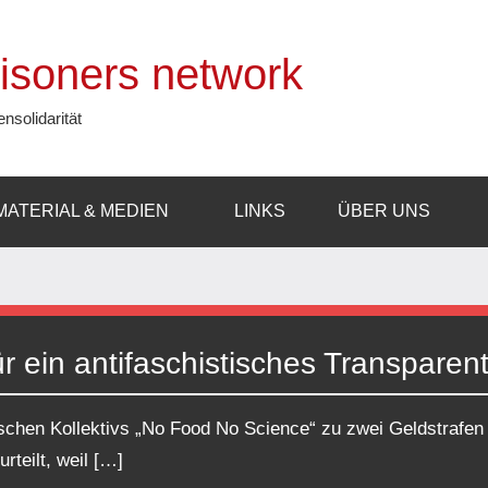
prisoners network
ensolidarität
MATERIAL & MEDIEN
LINKS
ÜBER UNS
ür ein antifaschistisches Transparen
ischen Kollektivs „No Food No Science“ zu zwei Geldstrafen
rteilt, weil […]