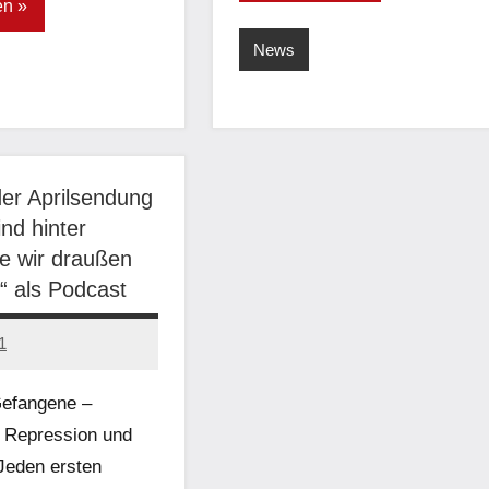
en
News
der Aprilsendung
ind hinter
ie wir draußen
“ als Podcast
1
Gefangene –
 Repression und
Jeden ersten