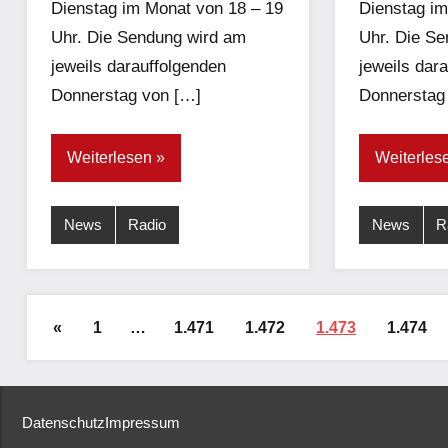
Dienstag im Monat von 18 – 19
Dienstag im
Uhr. Die Sendung wird am
Uhr. Die S
jeweils darauffolgenden
jeweils dar
Donnerstag von […]
Donnerstag
Weiterlesen
Weiterles
News
Radio
News
R
Seitennummerierung
Vorherige
«
1
…
1.471
1.472
1.473
1.474
der
Beiträge
Beiträge
Datenschutz
Impressum