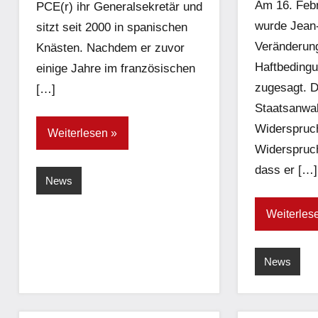
Am 16. Febr
PCE(r) ihr Generalsekretär und
wurde Jean-
sitzt seit 2000 in spanischen
Veränderun
Knästen. Nachdem er zuvor
Haftbeding
einige Jahre im französischen
zugesagt. D
[…]
Staatsanwal
Widerspruch
Weiterlesen
Widerspruch
dass er […]
News
Weiterles
News