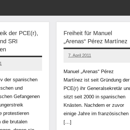
eik der PCE(r),
Freiheit für Manuel
nd SRI
„Arenas“ Pérez Martínez
en
7. April 2011
admin
1
Manuel „Arenas“ Pérez
iv der spanischen
Martínez ist seit Gründung der
tischen und
PCE(r) ihr Generalsekretär un
schen Gefangenen
sitzt seit 2000 in spanischen
ungerstreik
Knästen. Nachdem er zuvor
e protestieren
einige Jahre im französischen
 die brutalen
[…]