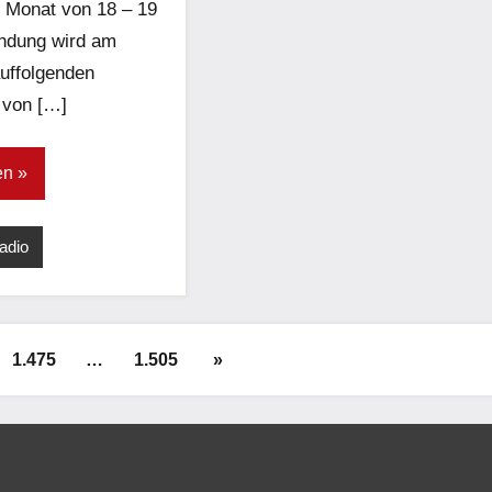
 Monat von 18 – 19
endung wird am
auffolgenden
 von […]
en
adio
Nächste
1.475
…
1.505
»
Beiträge