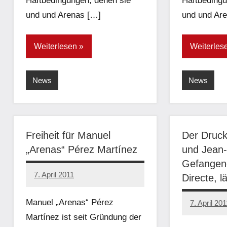
Haftbedingungen, denen sie
Haftbedingu
und und Arenas […]
und und Ar
Weiterlesen
Weiterles
News
News
Freiheit für Manuel
Der Druck
„Arenas“ Pérez Martínez
und Jean
Gefangene
7. April 2011
Directe, l
admin
Manuel „Arenas“ Pérez
7. April 201
admin
Martínez ist seit Gründung der