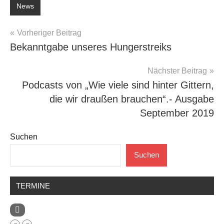
News
Beitragsnavigation
Vorheriger Beitrag
Bekanntgabe unseres Hungerstreiks
Nächster Beitrag
Podcasts von „Wie viele sind hinter Gittern,
die wir draußen brauchen“.- Ausgabe
September 2019
Suchen
Suchen
TERMINE