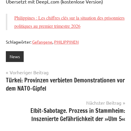
Übersetzt mit DeepL.com (kostenlose Version)
Philippines : Les chiffres clés sur la situation des prisonniers
politiques au premier trimestre 2026
Schlagwörter:
Gefangene
,
PHILIPPINEN
News
Beitragsnavigation
Vorheriger Beitrag
Türkei: Provinzen verbieten Demonstrationen vor
dem NATO-Gipfel
Nächster Beitrag
Elbit-Sabotage. Prozess in Stammheim:
Inszenierte Gefährlichkeit der »Ulm 5«