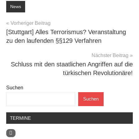
News
Beitragsnavigation
Vorheriger Beitrag
[Stuttgart] Alles Terrorismus? Veranstaltung
zu den laufenden §§129 Verfahren
Nächster Beitrag
Schluss mit den staatlichen Angriffen auf die
türkischen Revolutionäre!
Suchen
Suchen
TERMINE