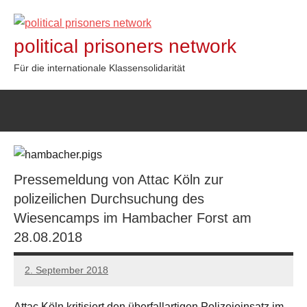
Zum
Inhalt
political prisoners network
springen
Für die internationale Klassensolidarität
Pressemeldung von Attac Köln zur
polizeilichen Durchsuchung des
Wiesencamps im Hambacher Forst am
28.08.2018
2. September 2018
admin
Attac Köln kritisiert den überfallartigen Polizeieinsatz im