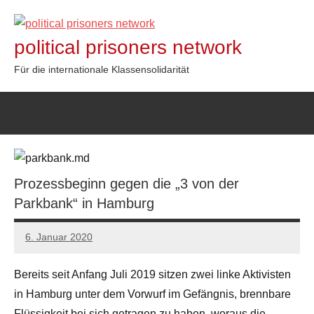
Zum
Inhalt
political prisoners network
springen
Für die internationale Klassensolidarität
Prozessbeginn gegen die „3 von der
Parkbank“ in Hamburg
6. Januar 2020
admin
Bereits seit Anfang Juli 2019 sitzen zwei linke Aktivisten
in Hamburg unter dem Vorwurf im Gefängnis, brennbare
Flüssigkeit bei sich getragen zu haben, woraus die