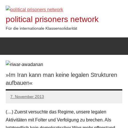
Zum
Inhalt
political prisoners network
springen
Für die internationale Klassensolidarität
»Im Iran kann man keine legalen Strukturen
aufbauen«
7. November 2013
admin
(…) Zuerst versuchte das Regime, unsere legalen
Aktivitäten mit Folter und Verfolgung zu brechen. Als
letztendlich kein demokratischer Weg mehr offenstand,