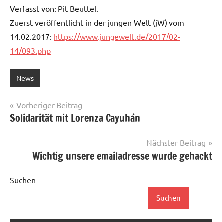
Verfasst von: Pit Beuttel.
Zuerst veröffentlicht in der jungen Welt (jW) vom
14.02.2017:
https://www.jungewelt.de/2017/02-
14/093.php
News
Beitragsnavigation
Vorheriger Beitrag
Solidarität mit Lorenza Cayuhán
Nächster Beitrag
Wichtig unsere emailadresse wurde gehackt
Suchen
Suchen