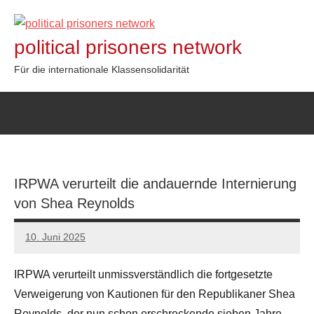
Zum
Inhalt
political prisoners network
springen
Für die internationale Klassensolidarität
IRPWA verurteilt die andauernde Internierung
von Shea Reynolds
10. Juni 2025
network
IRPWA verurteilt unmissverständlich die fortgesetzte
Verweigerung von Kautionen für den Republikaner Shea
Reynolds, der nun schon erschreckende sieben Jahre