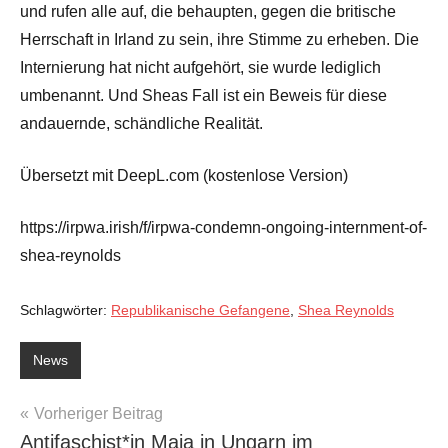
und rufen alle auf, die behaupten, gegen die britische
Herrschaft in Irland zu sein, ihre Stimme zu erheben. Die
Internierung hat nicht aufgehört, sie wurde lediglich
umbenannt. Und Sheas Fall ist ein Beweis für diese
andauernde, schändliche Realität.
Übersetzt mit DeepL.com (kostenlose Version)
https://irpwa.irish/f/irpwa-condemn-ongoing-internment-of-
shea-reynolds
Schlagwörter:
Republikanische Gefangene
,
Shea Reynolds
News
Beitragsnavigation
Vorheriger Beitrag
Antifaschist*in Maja in Ungarn im