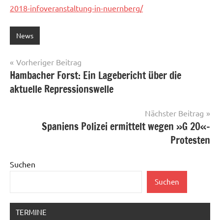
2018-infoveranstaltung-in-nuernberg/
News
Beitragsnavigation
Vorheriger Beitrag
Hambacher Forst: Ein Lagebericht über die
aktuelle Repressionswelle
Nächster Beitrag
Spaniens Polizei ermittelt wegen »G 20«-
Protesten
Suchen
Suchen
TERMINE