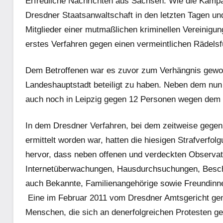
Erfreuliche Nachrichten aus Sachsen. Wie die Kampa
Dresdner Staatsanwaltschaft in den letzten Tagen u
Mitglieder einer mutmaßlichen kriminellen Vereinigung
erstes Verfahren gegen einen vermeintlichen Rädels
Dem Betroffenen war es zuvor zum Verhängnis geword
Landeshauptstadt beteiligt zu haben. Neben dem nun
auch noch in Leipzig gegen 12 Personen wegen dem gl
In dem Dresdner Verfahren, bei dem zeitweise gegen 
ermittelt worden war, hatten die hiesigen Strafverfo
hervor, dass neben offenen und verdeckten Observat
Internetüberwachungen, Hausdurchsuchungen, Besc
auch Bekannte, Familienangehörige sowie Freundinn
Eine im Februar 2011 vom Dresdner Amtsgericht gen
Menschen, die sich an denerfolgreichen Protesten g