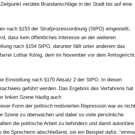
eitpunkt verübte Brandanschläge in der Stadt bis auf eine
n nach §153 der Strafprozessordnung (StPO) eingestellt,
rd, dass kein öffentliches Interesse an der weiteren
tellung nach §154 StPO, darunter fällt unter anderem das
pfarrer Lothar König, dem im November vor dem Amtsgericht
ie Einstellung nach §170 Absatz 2 der StPO. In diesen
atnachweis geführt werden. Das Ergebnis des Verfahrens hat
er linken Szene häufig auch
ieser Form der politisch motivierten Repression war es nich
inke Szene zu überwachen und dabei so viele persönliche
lem die politische Arbeit zu behindern und damit autoritäre
 die Sprecherin abschließend, sei ein Beispiel dafür, “einma