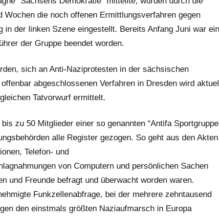
gne “Sachsens Demokratie” mitteilte, wurden durch die
nd Wochen die noch offenen Ermittlungsverfahren gegen
 in der linken Szene eingestellt. Bereits Anfang Juni war ei
führer der Gruppe beendet worden.
en, sich an Anti-Naziprotesten in der sächsischen
 offenbar abgeschlossenen Verfahren in Dresden wird aktuel
eichen Tatvorwurf ermittelt.
bis zu 50 Mitglieder einer so genannten “Antifa Sportgruppe
lgungsbehörden alle Register gezogen. So geht aus den Akten
ionen, Telefon- und
hlagnahmungen von Computern und persönlichen Sachen
en und Freunde befragt und überwacht worden waren.
ehmigte Funkzellenabfrage, bei der mehrere zehntausend
egen den einstmals größten Naziaufmarsch in Europa