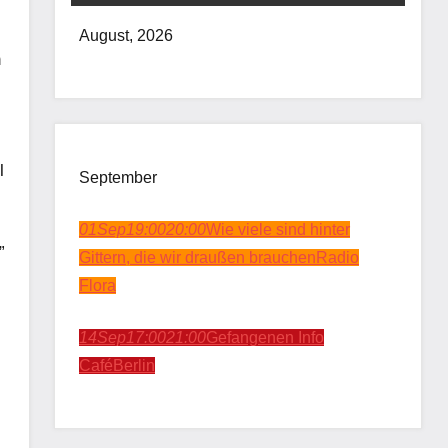
August, 2026
n
l
September
01
Sep
19:00
20:00
Wie viele sind hinter
”
Gittern, die wir draußen brauchen
Radio
Flora
14
Sep
17:00
21:00
Gefangenen Info
Café
Berlin