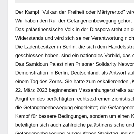
Der Kampf “Vulkan der Freiheit oder Märtyrertod” wi
Wir haben den Ruf der Gefangenenbewegung gehört u
Das palästinensische Volk in der Diaspora steht an
Widerstands und wird sich seiner Verantwortung nich
Die Ladenbesitzer in Berlin, die sich dem Handelsst
geschlossen haben, sind ein nationales Vorbild, das 
Das Samidoun Palestinian Prisoner Solidarity Network
Demonstration in Berlin, Deutschland, als Antwort 
einem Tag des Zorns. Sie hatte zum eskalierenden „K
22. März 2023 beginnenden Massenhungerstreiks auf
Angriffen des berüchtigten rechtsextremen zionistisch
die Gefangenenbewegung eingeleitet; die Gefangenen
Kampf für bessere Bedingungen, sondern um einen Ka
beteiligten sich auch zahlreiche palästinensische 
Gefangenenbewegung ausgerufenen Streiktag und sch