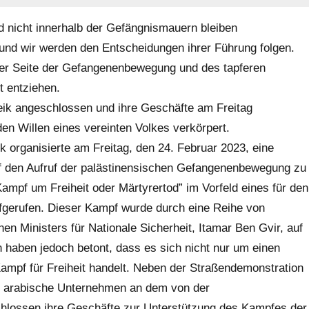
rd nicht innerhalb der Gefängnismauern bleiben
nd wir werden den Entscheidungen ihrer Führung folgen.
 der Seite der Gefangenenbewegung und des tapferen
t entziehen.
reik angeschlossen und ihre Geschäfte am Freitag
den Willen eines vereinten Volkes verkörpert.
 organisierte am Freitag, den 24. Februar 2023, eine
auf den Aufruf der palästinensischen Gefangenenbewegung zu
ampf um Freiheit oder Märtyrertod” im Vorfeld eines für den
gerufen. Dieser Kampf wurde durch eine Reihe von
en Ministers für Nationale Sicherheit, Itamar Ben Gvir, auf
 haben jedoch betont, dass es sich nicht nur um einen
mpf für Freiheit handelt. Neben der Straßendemonstration
und arabische Unternehmen an dem von der
lossen ihre Geschäfte zur Unterstützung des Kampfes der