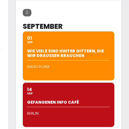
SEPTEMBER
01
SEP
WIE VIELE SIND HINTER GITTERN, DIE
WIR DRAUSSEN BRAUCHEN
RADIO FLORA
14
SEP
GEFANGENEN INFO CAFÉ
BERLIN