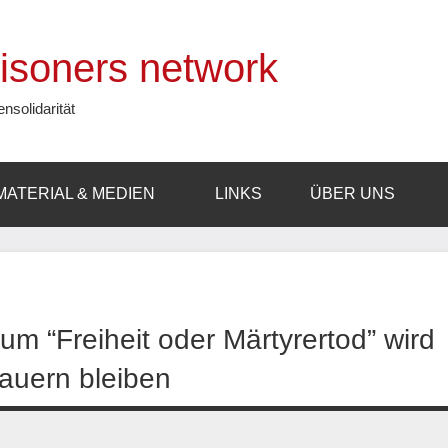
prisoners network
ensolidarität
MATERIAL & MEDIEN
LINKS
ÜBER UNS
m “Freiheit oder Märtyrertod” wird
auern bleiben