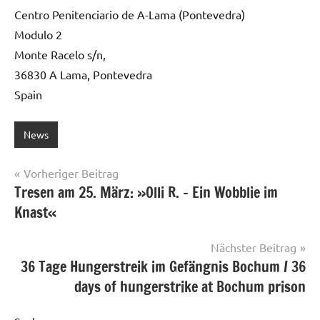
Centro Penitenciario de A-Lama (Pontevedra)
Modulo 2
Monte Racelo s/n,
36830 A Lama, Pontevedra
Spain
News
Beitragsnavigation
Vorheriger Beitrag
Tresen am 25. März: »Olli R. – Ein Wobblie im
Knast«
Nächster Beitrag
36 Tage Hungerstreik im Gefängnis Bochum / 36
days of hungerstrike at Bochum prison