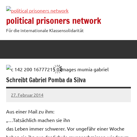
Zum
Inhalt
political prisoners network
springen
Für die internationale Klassensolidarität
Schreibt Gabriel Pomba da Silva
27. Februar 2014
admin
Aus einer Mail zu ihm:
„…Tatsächlich machen sie ihn
das Leben immer schwerer. Vor ungefähr einer Woche
haben sie ihn aus der Schule rausgeschmissen wiederum