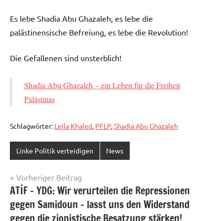
Es lebe Shadia Abu Ghazaleh, es lebe die
palästinensische Befreiung, es lebe die Revolution!
Die Gefallenen sind unsterblich!
Shadia Abu Ghazaleh – ein Leben für die Freiheit
Palästinas
Schlagwörter:
Leila Khaled
,
PFLP
,
Shadia Abu Ghazaleh
Linke Politik verteidigen
News
Beitragsnavigation
Vorheriger Beitrag
ATİF – YDG: Wir verurteilen die Repressionen
gegen Samidoun – lasst uns den Widerstand
gegen die zionistische Besatzung stärken!