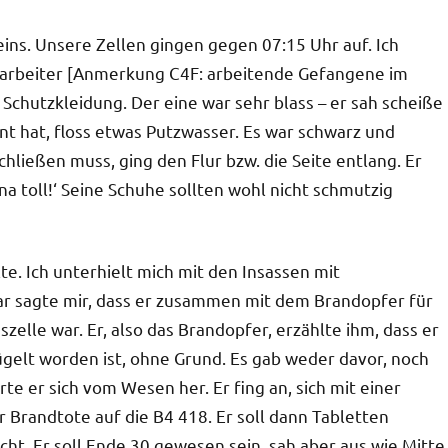
ns. Unsere Zellen gingen gegen 07:15 Uhr auf. Ich
sarbeiter [Anmerkung C4F: arbeitende Gefangene im
chutzkleidung. Der eine war sehr blass – er sah scheiße
nnt hat, floss etwas Putzwasser. Es war schwarz und
schließen muss, ging den Flur bzw. die Seite entlang. Er
 na toll!‘ Seine Schuhe sollten wohl nicht schmutzig
lte. Ich unterhielt mich mit den Insassen mit
r sagte mir, dass er zusammen mit dem Brandopfer für
zelle war. Er, also das Brandopfer, erzählte ihm, dass er
rügelt worden ist, ohne Grund. Es gab weder davor, noch
te er sich vom Wesen her. Er fing an, sich mit einer
r Brandtote auf die B4 418. Er soll dann Tabletten
t. Er soll Ende 30 gewesen sein, sah aber aus wie Mitte