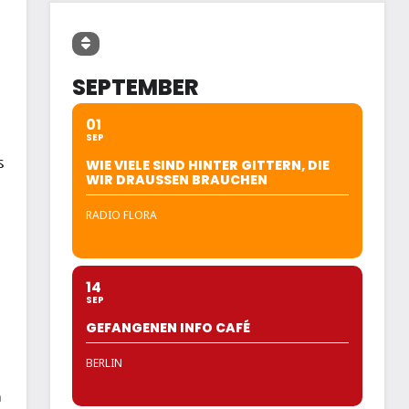
SEPTEMBER
01
SEP
s
WIE VIELE SIND HINTER GITTERN, DIE
WIR DRAUSSEN BRAUCHEN
RADIO FLORA
14
SEP
GEFANGENEN INFO CAFÉ
BERLIN
n