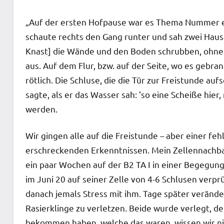
„Auf der ersten Hofpause war es Thema Nummer ei
schaute rechts den Gang runter und sah zwei Hau
Knast] die Wände und den Boden schrubben, ohne S
aus. Auf dem Flur, bzw. auf der Seite, wo es gebra
rötlich. Die Schluse, die die Tür zur Freistunde auf
sagte, als er das Wasser sah: ’so eine Scheiße hier,
werden.
Wir gingen alle auf die Freistunde – aber einer feh
erschreckenden Erkenntnissen. Mein Zellennachba
ein paar Wochen auf der B2 TA I in einer Begegungs
im Juni 20 auf seiner Zelle von 4-6 Schlusen verp
danach jemals Stress mit ihm. Tage später veränder
Rasierklinge zu verletzen. Beide wurde verlegt, de
bekommen haben, welche das waren, wissen wir nich