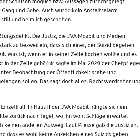
er Schlusen möglich bzw. Aussagen zurechtgelegt
it Gang und Gebe. Auch wurde kein Anstaltsalarm
es still und heimlich geschehen.
Tötungsdelikt. Die Justiz, die JVA Moabit und Medien
stark zu bezweifeln, dass sich einer, der Suizid begehen
it. Was ist, wenn er in seiner Zelle kochen wollte und es
t in der Zelle gab? Mir sagte im Mai 2020 der Chefpflege
unter Beobachtung der Öffentlichkeit stehe und
langen sollen. Das sagt doch alles. Rechtsverdreher un
 Einzellfall. In Haus II der JVA Moabit hängte sich ein
llte zurück nach Tegel, wo ihn wohl Schläge erwartet
ich keinen anderen Ausweg. Laut Presse gab die Justiz an,
d dass es wohl keine Anzeichen eines Suizids geben