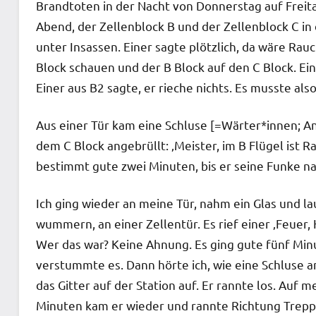
Brandtoten in der Nacht von Donnerstag auf Freita
Abend, der Zellenblock B und der Zellenblock C in 
unter Insassen. Einer sagte plötzlich, da wäre Rau
Block schauen und der B Block auf den C Block. Ei
Einer aus B2 sagte, er rieche nichts. Es musste als
Aus einer Tür kam eine Schluse [=Wärter*innen; 
dem C Block angebrüllt: ‚Meister, im B Flügel ist R
bestimmt gute zwei Minuten, bis er seine Funke n
Ich ging wieder an meine Tür, nahm ein Glas und la
wummern, an einer Zellentür. Es rief einer ‚Feuer, Hi
Wer das war? Keine Ahnung. Es ging gute fünf Minut
verstummte es. Dann hörte ich, wie eine Schluse an
das Gitter auf der Station auf. Er rannte los. Auf 
Minuten kam er wieder und rannte Richtung Trep