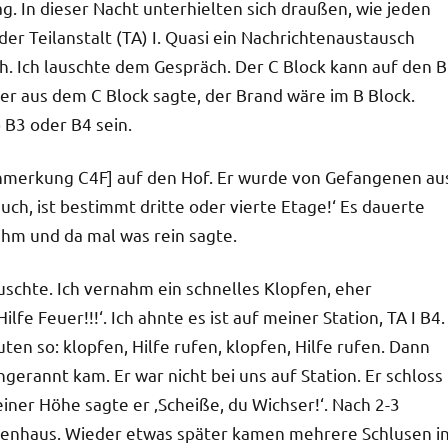
g. In dieser Nacht unterhielten sich draußen, wie jeden
der Teilanstalt (TA) I. Quasi ein Nachrichtenaustausch
ch. Ich lauschte dem Gespräch. Der C Block kann auf den B
ner aus dem C Block sagte, der Brand wäre im B Block.
o B3 oder B4 sein.
Anmerkung C4F] auf den Hof. Er wurde von Gefangenen au
auch, ist bestimmt dritte oder vierte Etage!‘ Es dauerte
ahm und da mal was rein sagte.
uschte. Ich vernahm ein schnelles Klopfen, eher
lfe Feuer!!!‘. Ich ahnte es ist auf meiner Station, TA I B4.
en so: klopfen, Hilfe rufen, klopfen, Hilfe rufen. Dann
gerannt kam. Er war nicht bei uns auf Station. Er schloss
meiner Höhe sagte er ‚Scheiße, du Wichser!‘. Nach 2-3
penhaus. Wieder etwas später kamen mehrere Schlusen i