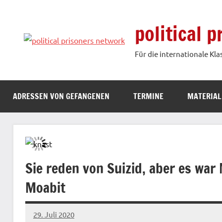
Zum
Inhalt
political 
springen
Für die internationale Kla
ADRESSEN VON GEFANGENEN
TERMINE
MATERIAL
Sie reden von Suizid, aber es war
Moabit
29. Juli 2020
admin