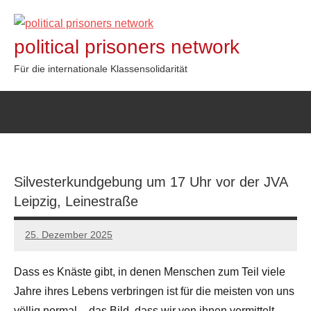
Zum
Inhalt
political prisoners network
springen
Für die internationale Klassensolidarität
Silvesterkundgebung um 17 Uhr vor der JVA
Leipzig, Leinestraße
25. Dezember 2025
network
Dass es Knäste gibt, in denen Menschen zum Teil viele
Jahre ihres Lebens verbringen ist für die meisten von uns
völlig normal – das Bild, dass wir von ihnen vermittelt