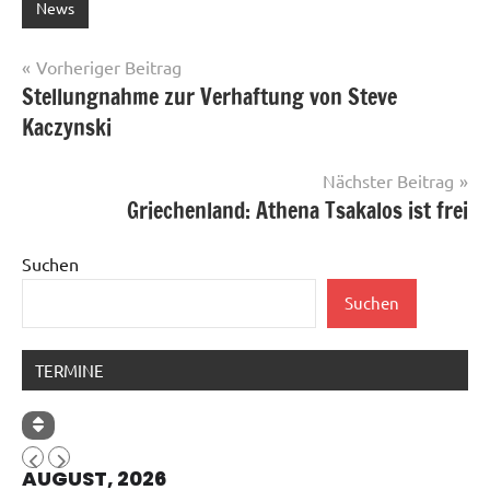
News
Beitragsnavigation
Vorheriger Beitrag
Stellungnahme zur Verhaftung von Steve
Kaczynski
Nächster Beitrag
Griechenland: Athena Tsakalos ist frei
Suchen
Suchen
TERMINE
AUGUST, 2026