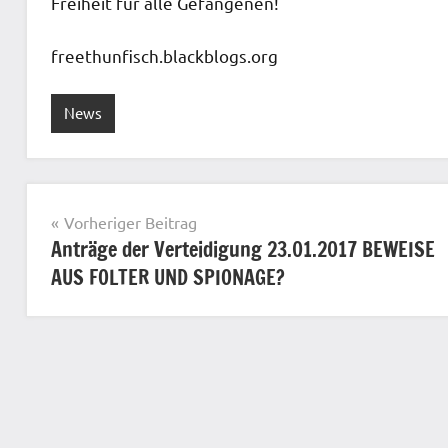
Freiheit für alle Gefangenen!
freethunfisch.blackblogs.org
News
Beitragsnavigation
Vorheriger Beitrag
Anträge der Verteidigung 23.01.2017 BEWEISE
AUS FOLTER UND SPIONAGE?