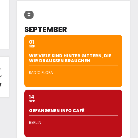
SEPTEMBER
01
SEP
WIE VIELE SIND HINTER GITTERN, DIE
WIR DRAUSSEN BRAUCHEN
RADIO FLORA
r
7
14
SEP
GEFANGENEN INFO CAFÉ
BERLIN