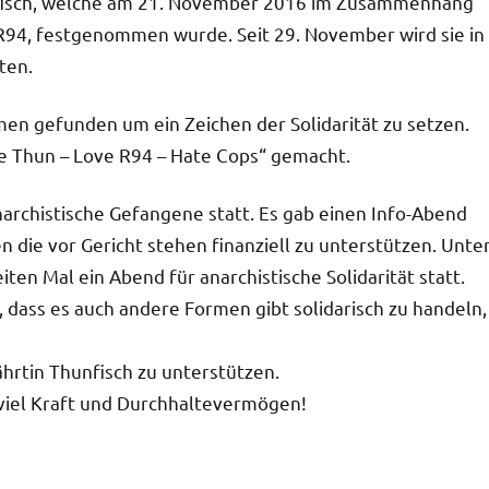
unfisch, welche am 21. November 2016 im Zusammenhang
r R94, festgenommen wurde. Seit 29. November wird sie in
ten.
en gefunden um ein Zeichen der Solidarität zu setzen.
e Thun – Love R94 – Hate Cops“ gemacht.
narchistische Gefangene statt. Es gab einen Info-Abend
 die vor Gericht stehen finanziell zu unterstützen. Unte
en Mal ein Abend für anarchistische Solidarität statt.
, dass es auch andere Formen gibt solidarisch zu handeln,
rtin Thunfisch zu unterstützen.
 viel Kraft und Durchhaltevermögen!