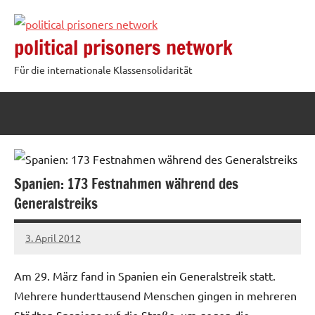
Zum
Inhalt
political prisoners network
springen
Für die internationale Klassensolidarität
Spanien: 173 Festnahmen während des
Generalstreiks
3. April 2012
admin
Am 29. März fand in Spanien ein Generalstreik statt.
Mehrere hunderttausend Menschen gingen in mehreren
Städten Spaniens auf die Straße, um gegen die