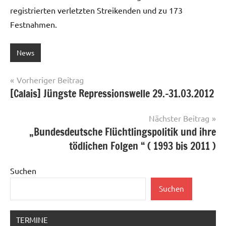
registrierten verletzten Streikenden und zu 173
Festnahmen.
News
Beitragsnavigation
Vorheriger Beitrag
[Calais] Jüngste Repressionswelle 29.-31.03.2012
Nächster Beitrag
„Bundesdeutsche Flüchtlingspolitik und ihre
tödlichen Folgen “ ( 1993 bis 2011 )
Suchen
Suchen
TERMINE