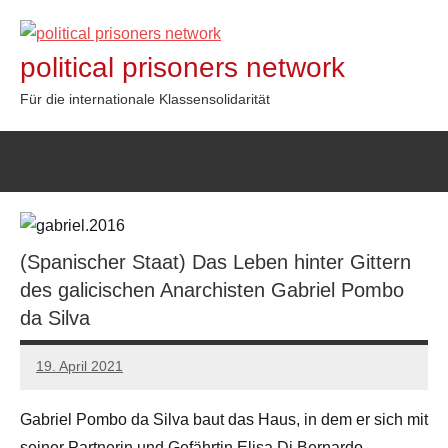
Zum
Inhalt
political prisoners network
springen
Für die internationale Klassensolidarität
(Spanischer Staat) Das Leben hinter Gittern
des galicischen Anarchisten Gabriel Pombo
da Silva
19. April 2021
network
Gabriel Pombo da Silva baut das Haus, in dem er sich mit
seiner Partnerin und Gefährtin Elisa Di Bernardo