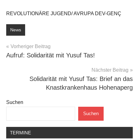
REVOLUTIONÄRE JUGEND/ AVRUPA DEV-GENÇ
News
Beitragsnavigation
Vorheriger Beitrag
Aufruf: Solidarität mit Yusuf Tas!
Nächster Beitrag
Solidarität mit Yusuf Tas: Brief an das
Knastkrankenhaus Hohenaperg
Suchen
Suchen
TERMINE