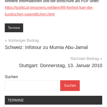
Weitere Informationen und die Broschüre als PDF unter:
https://political-prisoners.net/item/98-freiheit-fuer-die-
kurdischen-jugendlichen.html
Termine
Beitragsnavigation
Vorheriger Beitrag
Schweiz: Infotour zu Mumia Abu-Jamal
Nächster Beitrag
Stuttgart: Donnerstag, 13. Januar 2010
Suchen
Suchen
TERMINE