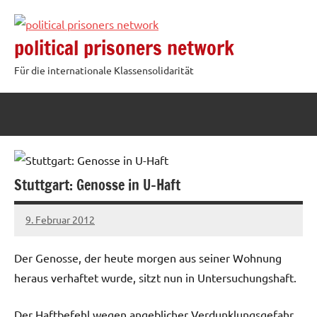
Zum
Inhalt
political prisoners network
springen
Für die internationale Klassensolidarität
Stuttgart: Genosse in U-Haft
9. Februar 2012
admin
Der Ge­nos­se, der heute mor­gen aus sei­ner Woh­nung
her­aus ver­haf­tet wurde, sitzt nun in Un­ter­su­chungs­haft.
Der Haft­be­fehl wegen an­geb­li­cher Ver­dunklungs­ge­fahr