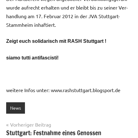
wurde auf­recht er­hal­ten und er bleibt bis zu sei­ner Ver­
hand­lung am 17. Fe­bru­ar 2012 in der JVA Stutt­gart-
Stamm­heim in­haf­tiert.
Zeigt euch so­li­da­risch mit RASH Stutt­gart !
siamo tutti an­ti­fa­scis­ti!
weitere Infos unter: www.rashstuttgart.blogsport.de
News
Beitragsnavigation
Vorheriger Beitrag
Stuttgart: Festnahme eines Genossen