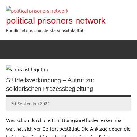
Zum
Inhalt
political prisoners network
springen
Für die internationale Klassensolidarität
S:Urteilsverkündung – Aufruf zur
solidarischen Prozessbegleitung
30. September 2021
network
Was schon durch die Ermittlungsmethoden erkennbar
war, hat sich vor Gericht bestätigt. Die Anklage gegen die
beiden Antifaschisten beruht einzig auf Indizien: