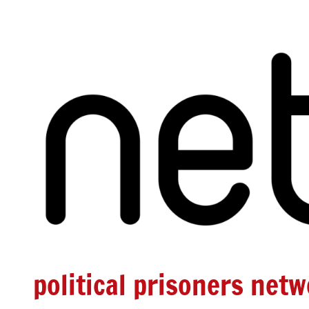
Zum
Inhalt
springen
political prisoners net