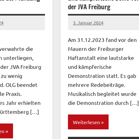
der JVA Freiburg
24
3. Januar 2024
network
Am 31.12.2023 fand vor den
verwahrte die
Mauern der Freiburger
 unterliegen,
Haftanstalt eine lautstarke
 der JVA Freiburg
und kämpferische
 zu wenig
Demonstration statt. Es gab
d. OLG beendet
mehrere Redebeiträge.
le Praxis.
Musikalisch begleitet wurde
s Jahr erhielten
die Demonstration durch […]
Württemberg […]
Weiterlesen
en