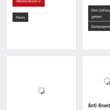
Weiterlesen
Den Gefan
geben
News
Kampagne
Anti-Knas