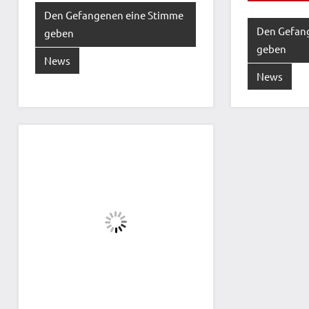
Den Gefangenen eine Stimme
Den Gefan
geben
geben
News
News