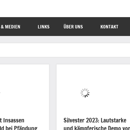
 & MEDIEN
LINKS
ÜBER UNS
KONTAKT
t Insassen
Silvester 2023: Lautstarke
ld bei Pfändung
und kämpferische Demo vo