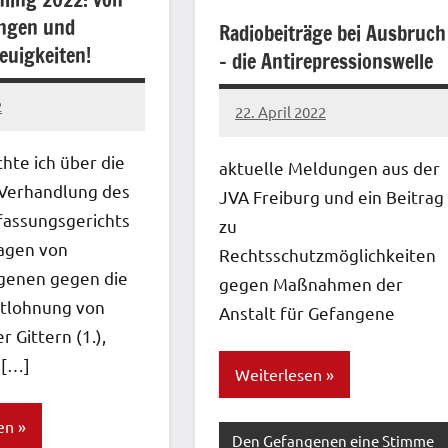
ngen und
Radiobeiträge bei Ausbruch
euigkeiten!
– die Antirepressionswelle
2
22. April 2022
network
hte ich über die
aktuelle Meldungen aus der
Verhandlung des
JVA Freiburg und ein Beitrag
assungsgerichts
zu
lagen von
Rechtsschutzmöglichkeiten
genen gegen die
gegen Maßnahmen der
ntlohnung von
Anstalt für Gefangene
r Gittern (1.),
 […]
Weiterlesen
en
Den Gefangenen eine Stimme