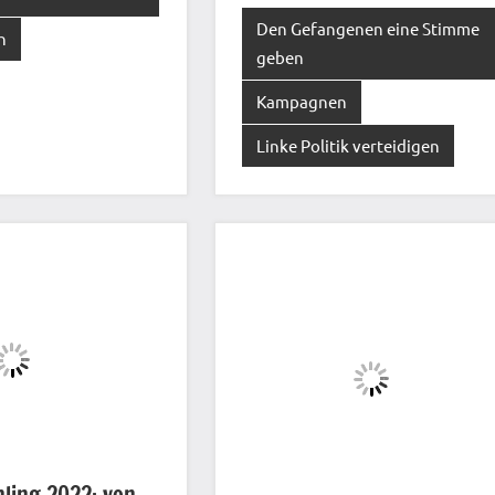
Den Gefangenen eine Stimme
n
geben
Kampagnen
Linke Politik verteidigen
hling 2022: von