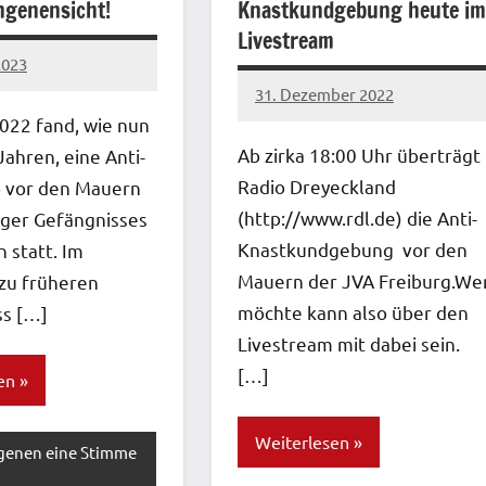
ngenensicht!
Knastkundgebung heute im
Livestream
2023
31. Dezember 2022
network
022 fand, wie nun
Ab zirka 18:00 Uhr überträgt
 Jahren, eine Anti-
Radio Dreyeckland
 vor den Mauern
(http://www.rdl.de) die Anti-
rger Gefängnisses
Knastkundgebung vor den
 statt. Im
Mauern der JVA Freiburg.We
zu früheren
möchte kann also über den
s […]
Livestream mit dabei sein.
[…]
en
Weiterlesen
genen eine Stimme