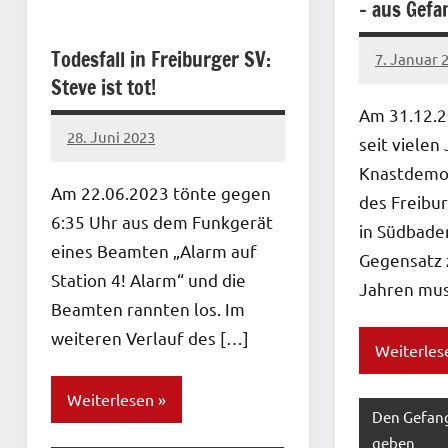
– aus Gefa
Todesfall in Freiburger SV:
7. Januar 
network
Steve ist tot!
Am 31.12.2
28. Juni 2023
seit vielen
network
Knastdemo
Am 22.06.2023 tönte gegen
des Freibu
6:35 Uhr aus dem Funkgerät
in Südbaden
eines Beamten „Alarm auf
Gegensatz 
Station 4! Alarm“ und die
Jahren mus
Beamten rannten los. Im
weiteren Verlauf des […]
Weiterles
Weiterlesen
Den Gefan
geben