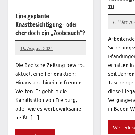
zu
Eine geplante
6. März 20
Knastbesichtigung- oder
network
eher doch ein „Zoobesuch“?
Arbeitende
Sicherungs
15. August 2024
network
Pfändungen
Die Badische Zeitung bewirbt
erhalten in
aktuell eine Ferienaktion:
seit Jahren
Hinaus und hinein in fremde
Taschengel
Welten. Es geht in die
diese illega
Kanalisation von Freiburg,
Vergangene
oder wie es werbewirksamer
in Baden-
heißt: […]
Weiterles