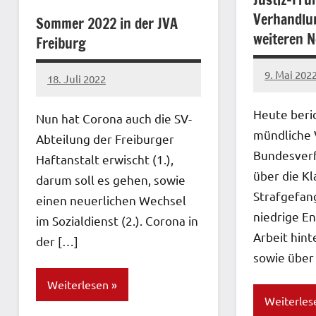
Verhandlu
Sommer 2022 in der JVA
weiteren N
Freiburg
9. Mai 202
18. Juli 2022
network
network
Heute beric
Nun hat Corona auch die SV-
mündliche 
Abteilung der Freiburger
Bundesverf
Haftanstalt erwischt (1.),
über die K
darum soll es gehen, sowie
Strafgefan
einen neuerlichen Wechsel
niedrige E
im Sozialdienst (2.). Corona in
Arbeit hinte
der […]
sowie über
Weiterlesen
Weiterles