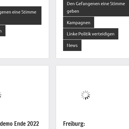
Den Gefangenen eine Stimme
geben
genen eine Stimme
Kampagnen
n
Linke Politik verteidigen
News
tdemo Ende 2022
Freiburg: