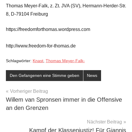
Thomas Meyer-Falk, z. Zt. JVA (SV), Hermann-Herder-Str.
8, D-79104 Freiburg
https://freedomforthomas.wordpress.com
http://www.freedom-for-thomas.de
Schlagwörter:
Knast
,
Thomas Meyer-Falk-
Den Gefangenen eine Stimme geben
News
Beitragsnavigation
Vorheriger Beitrag
Willem van Spronsen immer in die Offensive
an den Grenzen
Nächster Beitrag
Kampf der Klassenjustiz! Für Giannis