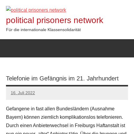
Zum
Inhalt
political prisoners network
springen
Für die internationale Klassensolidarität
Telefonie im Gefängnis im 21. Jahrhundert
16. Juli 2022
network
Gefangene in fast allen Bundesländern (Ausnahme
Bayern) können ziemlich komplikationslos telefonieren.
Durch einen Anbieterwechsel in Freiburgs Haftanstalt ist
nun ein neuer „alter“ Anbieter tätig. Über die Irrungen und