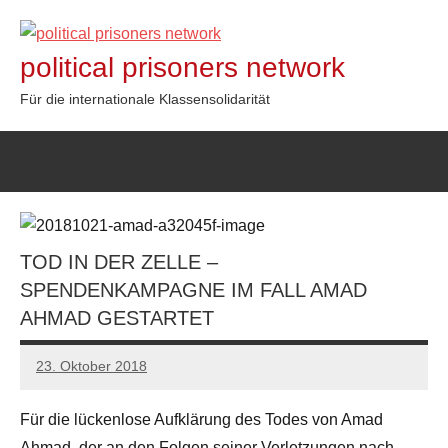
Zum
Inhalt
political prisoners network
springen
Für die internationale Klassensolidarität
TOD IN DER ZELLE –
SPENDENKAMPAGNE IM FALL AMAD
AHMAD GESTARTET
23. Oktober 2018
admin
Für die lückenlose Aufklärung des Todes von Amad
Ahmad, der an den Folgen seiner Verletzungen nach