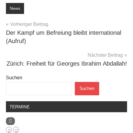
News
Beitragsnavigation
Vorheriger Beitrag
Der Kampf um Befreiung bleibt international
(Aufruf)
Nächster Beitrag
Zürich: Freiheit für Georges Ibrahim Abdallah!
Suchen
Suchen
TERMINE