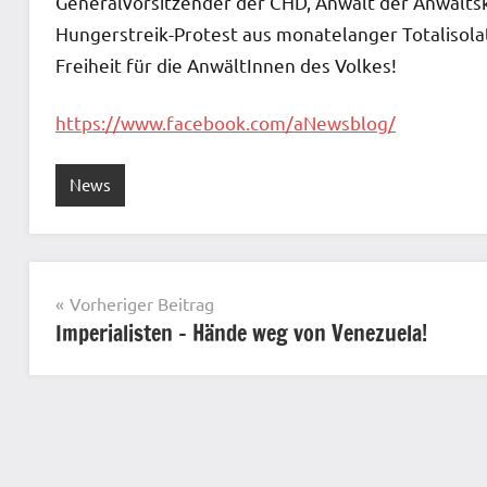
Generalvorsitzender der CHD, Anwalt der Anwaltsk
Hungerstreik-Protest aus monatelanger Totalisola
Freiheit für die AnwältInnen des Volkes!
https://www.facebook.com/aNewsblog/
News
Beitragsnavigation
Vorheriger Beitrag
Imperialisten – Hände weg von Venezuela!