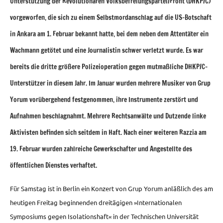
Unterstützung der Revolutionären Volksbefreiungspartei/Front (DHKP/C)
vorgeworfen, die sich zu einem Selbstmordanschlag auf die US-Botschaft
in Ankara am 1. Februar bekannt hatte, bei dem neben dem Attentäter ein
Wachmann getötet und eine Journalistin schwer verletzt wurde. Es war
bereits die dritte größere Polizeioperation gegen mutmaßliche DHKP/C-
Unterstützer in diesem Jahr. Im Januar wurden mehrere Musiker von Grup
Yorum vorübergehend festgenommen, ihre Instrumente zerstört und
Aufnahmen beschlagnahmt. Mehrere Rechtsanwälte und Dutzende linke
Aktivisten befinden sich seitdem in Haft. Nach einer weiteren Razzia am
19. Februar wurden zahlreiche Gewerkschafter und Angestellte des
öffentlichen Dienstes verhaftet.
Für Samstag ist in Berlin ein Konzert von Grup Yorum anläßlich des am
heutigen Freitag beginnenden dreitägigen »Internationalen
Symposiums gegen Isolationshaft« in der Technischen Universität