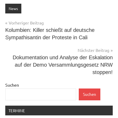
News
Beitragsnavigation
Vorheriger Beitrag
Kolumbien: Killer schießt auf deutsche
Sympathisantin der Proteste in Cali
Nächster Beitrag
Dokumentation und Analyse der Eskalation
auf der Demo Versammlungsgesetz NRW
stoppen!
Suchen
Suchen
TERMINE