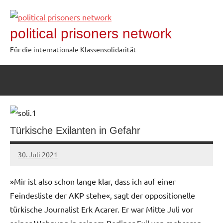
Zum
Inhalt
political prisoners network
springen
Für die internationale Klassensolidarität
Türkische Exilanten in Gefahr
30. Juli 2021
network
»Mir ist also schon lange klar, dass ich auf einer
Feindesliste der AKP stehe«, sagt der oppositionelle
türkische Journalist Erk Acarer. Er war Mitte Juli vor
seiner Wohnung in seinem Berliner Exil von mehreren