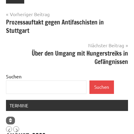
Beitragsnavigation
Vorheriger Beitrag
Prozessauftakt gegen Antifaschisten in
Stuttgart
Nächster Beitrag
Über den Umgang mit Hungerstreiks in
Gefängnissen
Suchen
Suchen
TERMINE