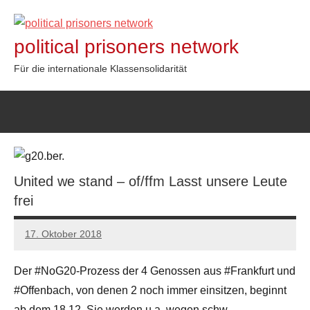
Zum
Inhalt
political prisoners network
springen
Für die internationale Klassensolidarität
United we stand – of/ffm Lasst unsere Leute
frei
17. Oktober 2018
admin
Der #NoG20-Prozess der 4 Genossen aus #Frankfurt und
#Offenbach, von denen 2 noch immer einsitzen, beginnt
ab dem 18.12. Sie werden u.a. wegen schw.