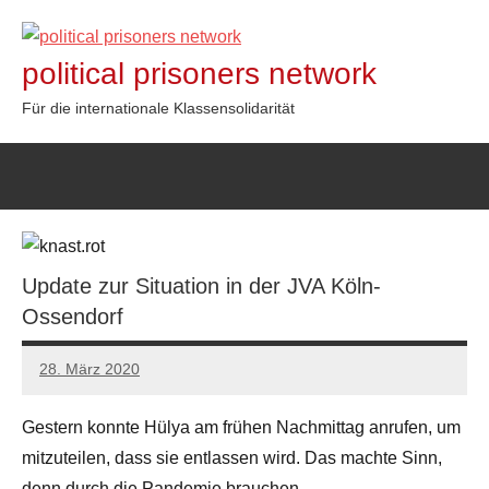
Zum
Inhalt
political prisoners network
springen
Für die internationale Klassensolidarität
Update zur Situation in der JVA Köln-
Ossendorf
28. März 2020
admin
Gestern konnte Hülya am frühen Nachmittag anrufen, um
mitzuteilen, dass sie entlassen wird. Das machte Sinn,
denn durch die Pandemie brauchen