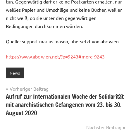
tun. Gegenwärtig darf er keine Postkarten erhalten, nur
weißes Papier und Umschläge und keine Bücher, weil er
nicht weiß, ob sie unter den gegenwärtigen
Bedingungen durchkommen würden.
Quelle: support marius mason, übersetzt von abc wien
https://www.abc-wien.net/?p=9243#more-9243
News
Beitragsnavigation
Vorheriger Beitrag
Aufruf zur Internationalen Woche der Solidarität
mit anarchistischen Gefangenen vom 23. bis 30.
August 2020
Nächster Beitrag