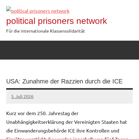
Zum
Inhalt
political prisoners network
springen
Für die internationale Klassensolidarität
USA: Zunahme der Razzien durch die ICE
5. Juli 2026
network
Kurz vor dem 250. Jahrestag der
Unabhängigkeitserklärung der Vereinigten Staaten hat
die Einwanderungsbehörde ICE ihre Kontrollen und
Einsätze verstärkt. So wurden innerhalb von fünf Tagen