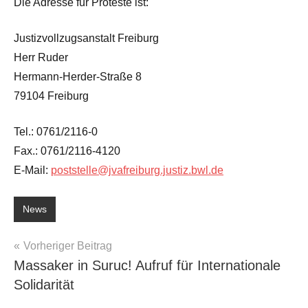
Die Adresse für Proteste ist:
Justizvollzugsanstalt Freiburg
Herr Ruder
Hermann-Herder-Straße 8
79104 Freiburg
Tel.: 0761/2116-0
Fax.: 0761/2116-4120
E-Mail:
poststelle@jvafreiburg.justiz.bwl.de
News
Beitragsnavigation
Vorheriger Beitrag
Massaker in Suruc! Aufruf für Internationale
Solidarität