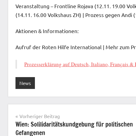
Veranstaltung – Frontline Rojava (12.11. 19.00 Vol
(14.11. 16.00 Volkshaus ZH) | Prozess gegen Andi (
Aktionen & Informationen:
Aufruf der Roten Hilfe International | Mehr zum P
Prozesserklärung auf Deutsch, Italiano, Français & E
News
Beitragsnavigation
Vorheriger Beitrag
Wien: Solilidaritätskundgebung für politischen
Gefangenen