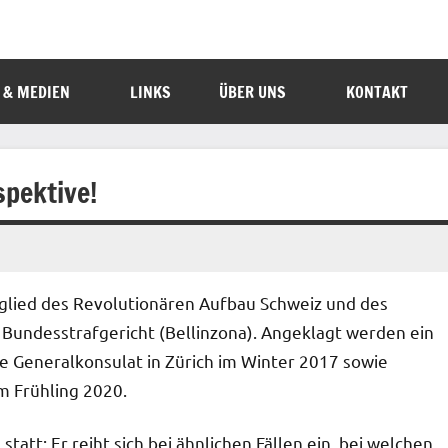
 & MEDIEN
LINKS
ÜBER UNS
KONTAKT
spektive!
lied des Revolutionären Aufbau Schweiz und des
s Bundesstrafgericht (Bellinzona). Angeklagt werden ein
che Generalkonsulat in Zürich im Winter 2017 sowie
 Frühling 2020.
tatt: Er reiht sich bei ähnlichen Fällen ein, bei welchen