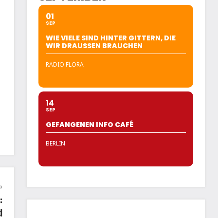
01
SEP
WIE VIELE SIND HINTER GITTERN, DIE
WIR DRAUSSEN BRAUCHEN
RADIO FLORA
14
SEP
GEFANGENEN INFO CAFÉ
BERLIN
:
d