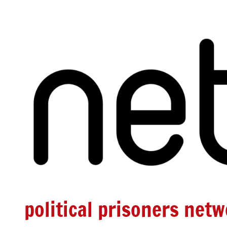
Zum
Inhalt
springen
political prisoners net