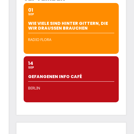
01
SEP
WIE VIELE SIND HINTER GITTERN, DIE
WIR DRAUSSEN BRAUCHEN
RADIO FLORA
14
SEP
GEFANGENEN INFO CAFÉ
BERLIN
n