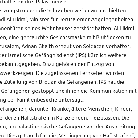
rhafteten drei Palästinenser.
satzungstruppen die Schrauben weiter an und hielten
adi Al-Hidmi, Minister für Jerusalemer Angelegenheiten
nnentüren seines Wohnhauses zerstört hatten. Al-Hidmi
n, eine gebrauchte Gesichtsmaske mit Blutflecken zu
rusalem, Adnan Ghaith erneut von Soldaten verhaftet.
r israelische Gefängnisdienst (IPS) kürzlich weitere
 bekanntgegeben. Dazu gehören der Entzug von
ionswerkzeugen. Die zugelassenen Fernseher wurden
e Zuteilung von Brot an die Gefangenen. IPS hat die
e Gefangenen gestoppt und ihnen die Kommunikation mit
ung der Familienbesuche untersagt.
Gefangenen, darunter Kranke, ältere Menschen, Kinder,
e, deren Haftstrafen in Kürze enden, freizulassen. Die
n, um palästinensische Gefangene vor der Ausbreitung
n. Dies gilt auch für die „Verringerung von Haftstrafen“,