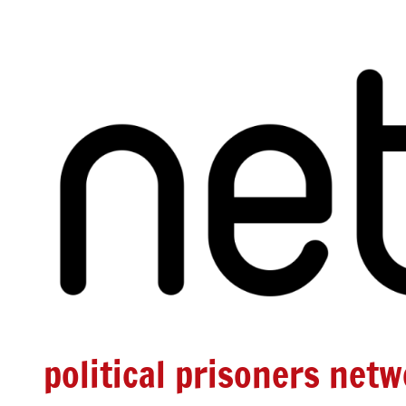
Zum
Inhalt
springen
political prisoners net