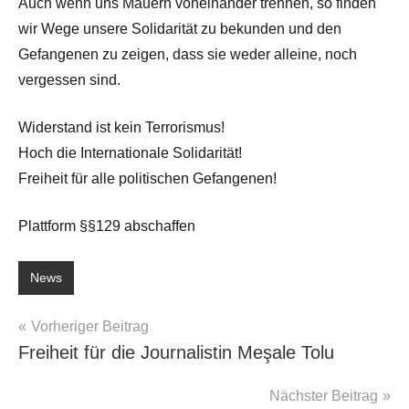
Auch wenn uns Mauern voneinander trennen, so finden
wir Wege unsere Solidarität zu bekunden und den
Gefangenen zu zeigen, dass sie weder alleine, noch
vergessen sind.
Widerstand ist kein Terrorismus!
Hoch die Internationale Solidarität!
Freiheit für alle politischen Gefangenen!
Plattform §§129 abschaffen
News
Beitragsnavigation
Vorheriger Beitrag
Freiheit für die Journalistin Meşale Tolu
Nächster Beitrag