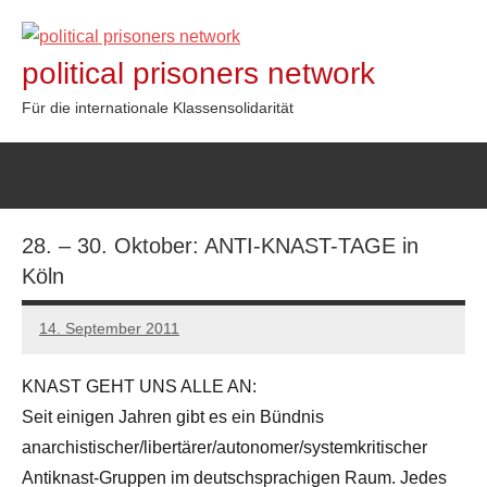
Zum
Inhalt
political prisoners network
springen
Für die internationale Klassensolidarität
28. – 30. Oktober: ANTI-KNAST-TAGE in
Köln
14. September 2011
admin
KNAST GEHT UNS ALLE AN:
Seit einigen Jahren gibt es ein Bündnis
anarchistischer/libertärer/autonomer/systemkritischer
Antiknast-Gruppen im deutschsprachigen Raum. Jedes